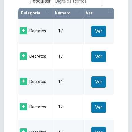
Pesquisar
Categoria
Número
Ver
Ver
Decretos
17
Ver
Decretos
15
Ver
Decretos
14
Ver
Decretos
12